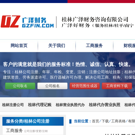
网站首页
关于我们
工商服务
财税
客户的满意就是我们的服务标准！热情、诚信、认真、快速。
专注：桂林公司注册、年审、年检、变更、注销；注册公司地址挂靠；桂林代
建筑资质、劳务派遣许可、医疗器械许可办理。解决公司工商、税务、社保
公司取名
公司核名
经营范围生成器
工商资料下载
桂林代理记账
桂林代办营业执照
桂林注册公司
桂林营业执照代办
桂林
桂林公司注销流程
代办公司注销
桂林会计代账
服务分类/桂林公司注册
当前位置：
首页
⁄
下载
⁄
工商表格
⁄
有
工商服务
公司注册/变更/注销