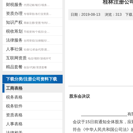
桂林注册公
财税服务
代理记账/银行/税务...
资质办理
专项审批/各行业资质...
日期：2019-08-13 浏览：
313
下载
知识产权
商标注册/变更/专利/...
税收筹划
节税资询/个税乐/企...
法律服务
合同审拟/法律顾问/...
人事社保
社保/公积金代理/易...
互联网资质
电信/视听/游戏许可
精品套餐
创业/代账/资质套餐
下载分类/注册公司资料下载
工商表格
股东会决议
税务表格
税务软件
有
资质表格
会议于15日前通知全体股东，应
人事表格
符合《中华人民共和国公司法》
法律相关