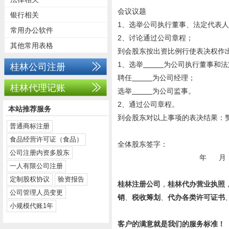
会议议题
银行相关
1、选举公司执行董事、法定代表
常用办公软件
2、讨论通过公司章程；
其他常用表格
到会股东按出资比例行使表决权作
1、选举
为公司执行董事和法
桂林公司注册
聘任
为公司经理；
桂林代理记账
选举
为公司监事。
2、通过公司章程。
本站推荐服务
到会股东对以上事项的表决结果：赞
普通商标注册
食品经营许可证（食品）
全体股东签字：
公司注册内资多股东
年 月 
一人有限公司注册
定制股权协议
验资报告
桂林注册公司
，
桂林代办营业执照
公司管理人员变更
销
、
税收筹划
、
代办各类许可证书
小规模代账1年
客户的满意就是我们的服务标准！