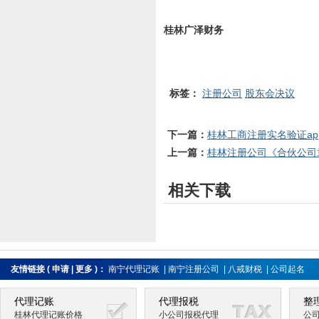
桂林广泽财务
标签：
注册公司
股东会决议
下一篇：
桂林工商注册实名验证ap
上一篇：
桂林注册公司《合伙公司
相关下载
友情链接
(
申请
|
更多
)：
南宁代理记账
|
南宁注册公司
|
八戒财税
|
公司起名
代理记账
代理报税
整
桂林代理记账价格
小公司报税代理
公