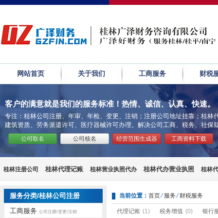
网站首页
关于我们
工商服务
财税
客户的满意就是我们的服务标准！热情、诚信、认真、快速。
专注：桂林公司注册、年审、年检、变更、注销；注册公司地址挂靠；桂林代
建筑资质、劳务派遣许可、医疗器械许可办理。解决公司工商、税务、社保
公司取名
公司核名
经营范围生成器
工商资料下载
桂林代理记账
桂林代办营业执照
桂林注册公司
桂林营业执照代办
桂林
桂林公司注销流程
代办公司注销
桂林会计代账
服务分类/桂林公司注册
当前位置：
首页
⁄
服务
⁄
财税服务
工商服务
代理记账
(1)
税务增值
(0)
银行
公司注册/变更/注销