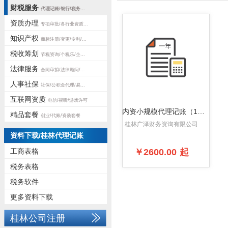
财税服务
代理记账/银行/税务...
资质办理
专项审批/各行业资质...
知识产权
商标注册/变更/专利/...
税收筹划
节税资询/个税乐/企...
法律服务
合同审拟/法律顾问/...
人事社保
社保/公积金代理/易...
互联网资质
电信/视听/游戏许可
内资小规模代理记账（1年）
精品套餐
创业/代账/资质套餐
桂林广泽财务资询有限公司
资料下载/桂林代理记账
工商表格
￥2600.00
起
税务表格
税务软件
更多资料下载
桂林公司注册